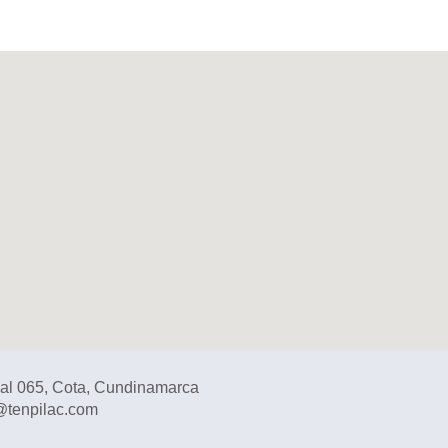
cal 065, Cota, Cundinamarca
e@tenpilac.com