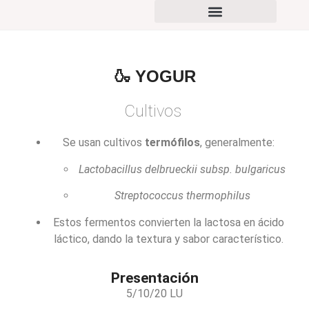
PORTAFOLIO DE PRODUCTOS
🍶 YOGUR
Cultivos
Se usan cultivos
termófilos
, generalmente:
Lactobacillus delbrueckii subsp. bulgaricus
Streptococcus thermophilus
Estos fermentos convierten la lactosa en ácido
láctico, dando la textura y sabor característico.
Presentación
5/10/20 LU